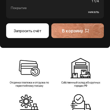
1 1/4
Покрытие
никель
В корзину
Запросить счёт
Отсрочка платежа и отгрузка по
Собственный склад в 8 крупных
гарантийному письму
городах РФ